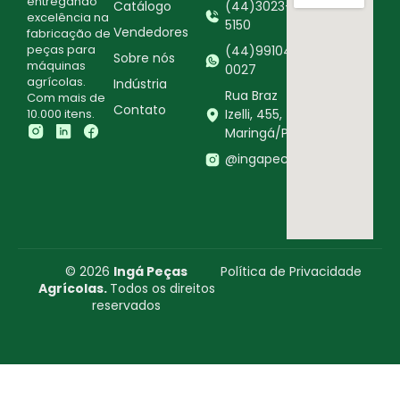
entregando
Catálogo
(44)3023-
excelência na
5150
Vendedores
fabricação de
peças para
(44)99104-
Sobre nós
máquinas
0027
agrícolas.
Indústria
Rua Braz
Com mais de
Contato
10.000 itens.
Izelli, 455,
Maringá/PR
@ingapecasagricolas
© 2026
Ingá Peças
Política de Privacidade
Agrícolas.
Todos os direitos
reservados