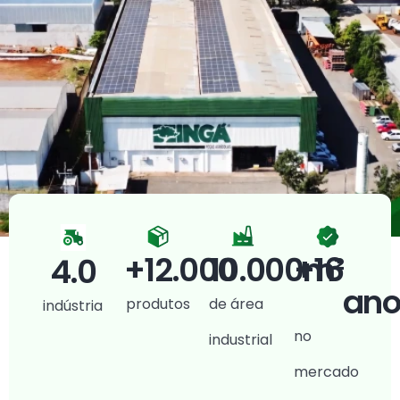
+
12.000
10.000
+
m²
16
4
.0
ano
produtos
de área
indústria
no
industrial
mercado