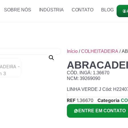
SOBRE NÓS
INDÚSTRIA
CONTATO
BLOG
Início
/
COLHEITADEIRA
/ A
ABRACADE
CÓD. INGÁ: 1.36670
NCM: 39269090
LINHA VERDE J Cód: H2240
REF
1.36670
Categoria
CO
ENTRE EM CONTATO