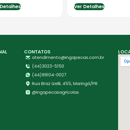
 Detalhes
Ver Detalhes
NAL
CONTATOS
LOC
atendimento@ingapecas.com.br
(44)3023-5150
(44)99104-0027
Rua Braz Izelli, 455, Maringá/PR
@ingapecasagricolas