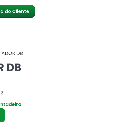
a do Cliente
TADOR DB
R DB
62
antadeira