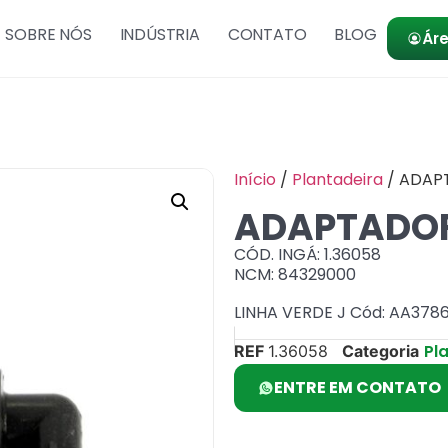
SOBRE NÓS
INDÚSTRIA
CONTATO
BLOG
Áre
Início
/
Plantadeira
/ ADAP
ADAPTADO
CÓD. INGÁ: 1.36058
NCM: 84329000
LINHA VERDE J Cód: AA378
Pl
REF
1.36058
Categoria
ENTRE EM CONTATO