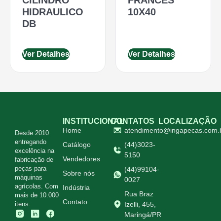
HIDRAULICO
10X40
DB
Ver Detalhes
Ver Detalhes
INSTITUCIONAL
CONTATOS
LOCALIZAÇÃO
Home
atendimento@ingapecas.com.
Desde 2010
entregando
Catálogo
(44)3023-
excelência na
5150
Vendedores
fabricação de
peças para
(44)99104-
Sobre nós
máquinas
0027
agrícolas. Com
Indústria
Rua Braz
mais de 10.000
Contato
itens.
Izelli, 455,
Maringá/PR