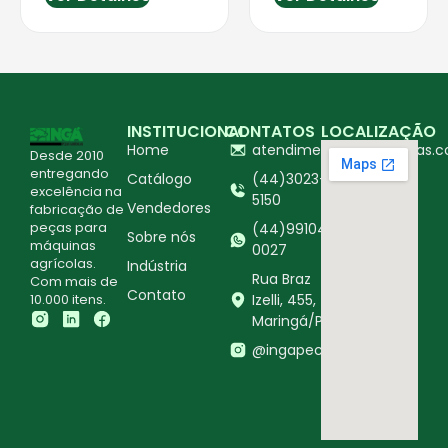
INSTITUCIONAL
CONTATOS
LOCALIZAÇÃO
Home
atendimento@ingapecas.c
Desde 2010
entregando
Catálogo
(44)3023-
excelência na
5150
Vendedores
fabricação de
peças para
(44)99104-
Sobre nós
máquinas
0027
agrícolas.
Indústria
Rua Braz
Com mais de
Contato
10.000 itens.
Izelli, 455,
Maringá/PR
@ingapecasagricolas