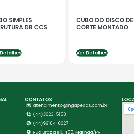
BO SIMPLES
CUBO DO DISCO DE
TRUTURA DB CCS
CORTE MONTADO
 Detalhes
Ver Detalhes
NAL
CONTATOS
LOC
atendimento@ingapecas.com.br
(44)3023-5150
(44)99104-0027
Rua Braz Izelli, 455, Maringá/PR