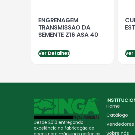
ENGRENAGEM
CU
TRANSMISSAO DA
ES
SEMENTE Z16 ASA 40
Ver Detalhes
Ver
INSTITUCIO
Home
Catálogo
Desde 2010 entregando
Vendedores
excelência na fabricação de
Sobre nós
peças para máquinas agrícolas.