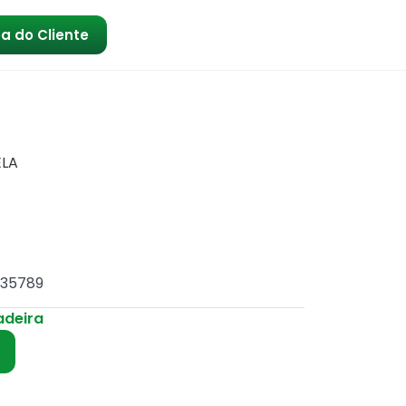
a do Cliente
ELA
135789
adeira