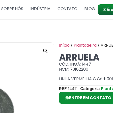
SOBRE NÓS
INDÚSTRIA
CONTATO
BLOG
Áre
Início
/
Plantadeira
/ ARRU
ARRUELA
CÓD. INGÁ: 1447
NCM: 73182200
LINHA VERMELHA C Cód: 00
Plant
REF
1447
Categoria
ENTRE EM CONTATO