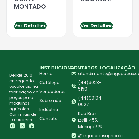
MONTADO
Ver Detalhes
Ver Detalhes
INSTITUCIONAL
CONTATOS
LOCALIZAÇÃO
Home
atendimento@ingapecas.c
Desde 2010
entregando
Catálogo
(44)3023-
excelência na
5150
Vendedores
fabricação de
peças para
(44)99104-
Sobre nós
máquinas
0027
agrícolas.
Indústria
Rua Braz
Com mais de
Contato
10.000 itens.
Izelli, 455,
Maringá/PR
@ingapecasagricolas