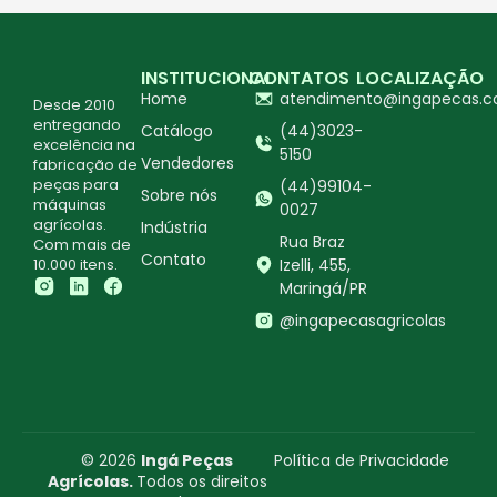
INSTITUCIONAL
CONTATOS
LOCALIZAÇÃO
Home
atendimento@ingapecas.c
Desde 2010
entregando
Catálogo
(44)3023-
excelência na
5150
Vendedores
fabricação de
peças para
(44)99104-
Sobre nós
máquinas
0027
agrícolas.
Indústria
Rua Braz
Com mais de
Contato
10.000 itens.
Izelli, 455,
Maringá/PR
@ingapecasagricolas
© 2026
Ingá Peças
Política de Privacidade
Agrícolas.
Todos os direitos