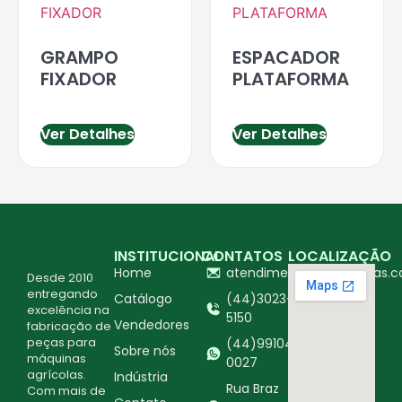
GRAMPO
ESPACADOR
FIXADOR
PLATAFORMA
Ver Detalhes
Ver Detalhes
INSTITUCIONAL
CONTATOS
LOCALIZAÇÃO
Home
atendimento@ingapecas.c
Desde 2010
entregando
Catálogo
(44)3023-
excelência na
5150
Vendedores
fabricação de
peças para
(44)99104-
Sobre nós
máquinas
0027
agrícolas.
Indústria
Rua Braz
Com mais de