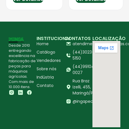
INSTITUCIONAL
CONTATOS
LOCALIZAÇÃO
Home
atendimento@ingapecas.c
Desde 2010
entregando
Catálogo
(44)3023-
excelência na
5150
Vendedores
fabricação de
peças para
(44)99104-
Sobre nós
máquinas
0027
agrícolas.
Indústria
Rua Braz
Com mais de
Contato
10.000 itens.
Izelli, 455,
Maringá/PR
@ingapecasagricolas