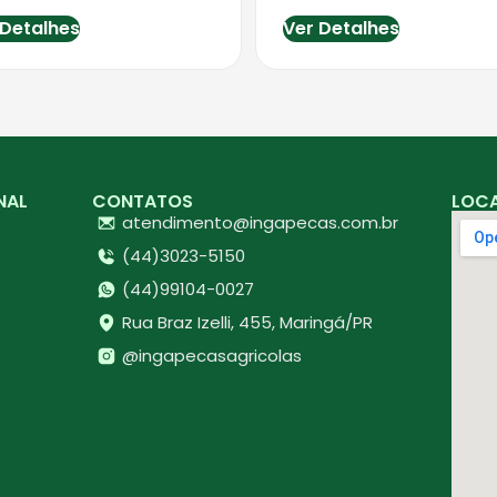
 Detalhes
Ver Detalhes
NAL
CONTATOS
LOC
atendimento@ingapecas.com.br
(44)3023-5150
(44)99104-0027
Rua Braz Izelli, 455, Maringá/PR
@ingapecasagricolas