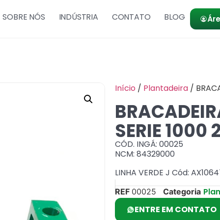
SOBRE NÓS
INDÚSTRIA
CONTATO
BLOG
Áre
Início
/
Plantadeira
/ BRACA
BRACADEIR
SERIE 1000 
CÓD. INGÁ: 00025
NCM: 84329000
LINHA VERDE J Cód: AX1064
Pla
REF
00025
Categoria
ENTRE EM CONTATO