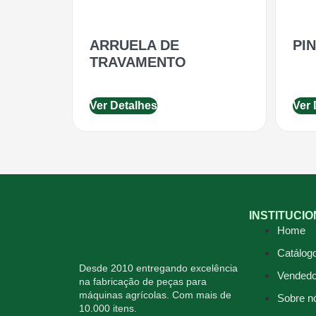
ARRUELA DE
PI
TRAVAMENTO
Ver Detalhes
Ver 
INSTITUCI
Home
Catálog
Desde 2010 entregando excelência
Vendedo
na fabricação de peças para
máquinas agrícolas. Com mais de
Sobre n
10.000 itens.