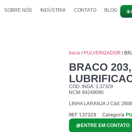
SOBRE NÓS
INDÚSTRIA
CONTATO
BLOG
Início
/
PULVERIZADOR
/ BR
BRACO 203
LUBRIFICA
CÓD. INGÁ: 1.37329
NCM: 84249090
LINHA LARANJA J Cód: 280
REF
1.37329
Categoria
P
ENTRE EM CONTATO