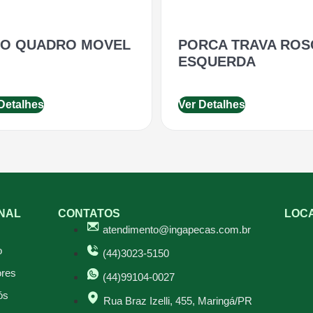
NO QUADRO MOVEL
PORCA TRAVA ROS
ESQUERDA
Detalhes
Ver Detalhes
ONAL
CONTATOS
LOC
atendimento@ingapecas.com.br
o
(44)3023-5150
res
(44)99104-0027
ós
Rua Braz Izelli, 455, Maringá/PR