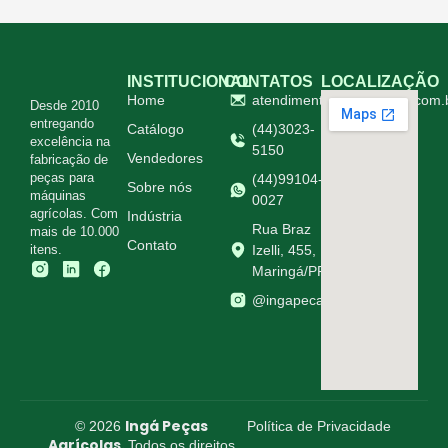
INSTITUCIONAL
CONTATOS
LOCALIZAÇÃO
Home
atendimento@ingapecas.com.
Desde 2010
entregando
Catálogo
(44)3023-
excelência na
5150
Vendedores
fabricação de
peças para
(44)99104-
Sobre nós
máquinas
0027
agrícolas. Com
Indústria
Rua Braz
mais de 10.000
Contato
itens.
Izelli, 455,
Maringá/PR
@ingapecasagricolas
Ingá Peças
© 2026
Política de Privacidade
Agrícolas.
Todos os direitos