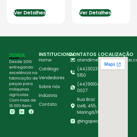
Ver Detalhes
Ver Detalhes
INSTITUCIONAL
CONTATOS
LOCALIZAÇÃO
Home
atendimento@ingapecas.c
Desde 2010
entregando
Catálogo
(44)3023-
excelência na
5150
Vendedores
fabricação de
peças para
(44)99104-
Sobre nós
máquinas
0027
agrícolas.
Indústria
Rua Braz
Com mais de
Contato
10.000 itens.
Izelli, 455,
Maringá/PR
@ingapecasagricolas