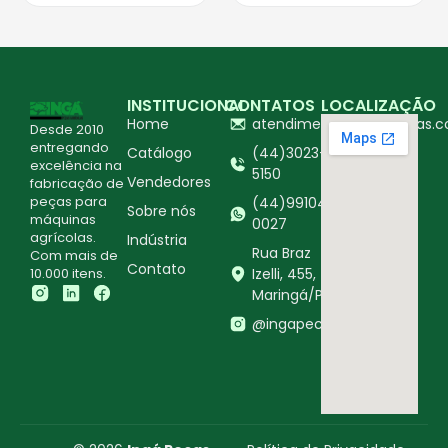
INSTITUCIONAL
CONTATOS
LOCALIZAÇÃO
Home
atendimento@ingapecas.c
Desde 2010
entregando
Catálogo
(44)3023-
excelência na
5150
Vendedores
fabricação de
peças para
(44)99104-
Sobre nós
máquinas
0027
agrícolas.
Indústria
Rua Braz
Com mais de
Contato
10.000 itens.
Izelli, 455,
Maringá/PR
@ingapecasagricolas