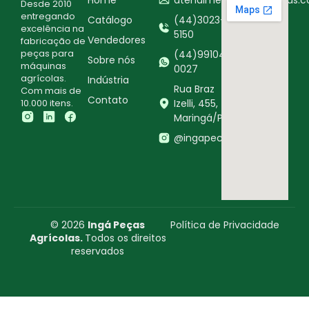
Desde 2010
entregando
Catálogo
(44)3023-
excelência na
5150
Vendedores
fabricação de
peças para
(44)99104-
Sobre nós
máquinas
0027
agrícolas.
Indústria
Rua Braz
Com mais de
Contato
10.000 itens.
Izelli, 455,
Maringá/PR
@ingapecasagricolas
© 2026
Ingá Peças
Política de Privacidade
Agrícolas.
Todos os direitos
reservados