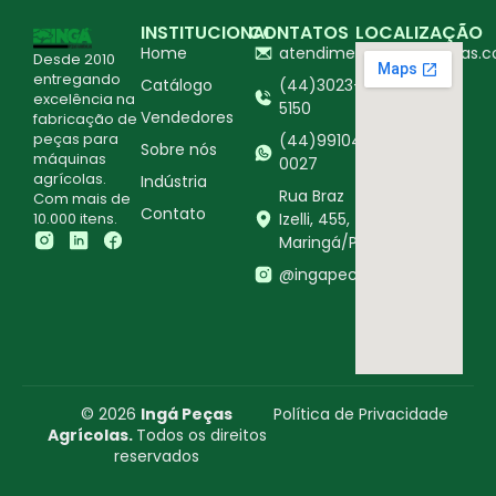
INSTITUCIONAL
CONTATOS
LOCALIZAÇÃO
Home
atendimento@ingapecas.c
Desde 2010
entregando
Catálogo
(44)3023-
excelência na
5150
Vendedores
fabricação de
peças para
(44)99104-
Sobre nós
máquinas
0027
agrícolas.
Indústria
Rua Braz
Com mais de
Contato
10.000 itens.
Izelli, 455,
Maringá/PR
@ingapecasagricolas
© 2026
Ingá Peças
Política de Privacidade
Agrícolas.
Todos os direitos
reservados