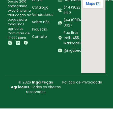
Desde 2010
entregando
Catálogo
(44)3023-
excelência na
5150
Vendedores
fabricação de
peças para
(44)99104-
Sobre nós
máquinas
0027
agrícolas.
Indústria
Rua Braz
Com mais de
Contato
10.000 itens.
Izelli, 455,
Maringá/PR
@ingapecasagricolas
© 2026
Ingá Peças
Política de Privacidade
Agrícolas.
Todos os direitos
reservados