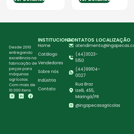
INSTITUCIONAL
CONTATOS
LOCALIZAÇÃO
Home
atendimento@ingapecas.c
Desde 2010
entregando
Catálogo
(44)3023-
excelência na
5150
Vendedores
fabricação de
peças para
(44)99104-
Sobre nós
máquinas
0027
agrícolas.
Indústria
Rua Braz
Com mais de
Contato
10.000 itens.
Izelli, 455,
Maringá/PR
@ingapecasagricolas