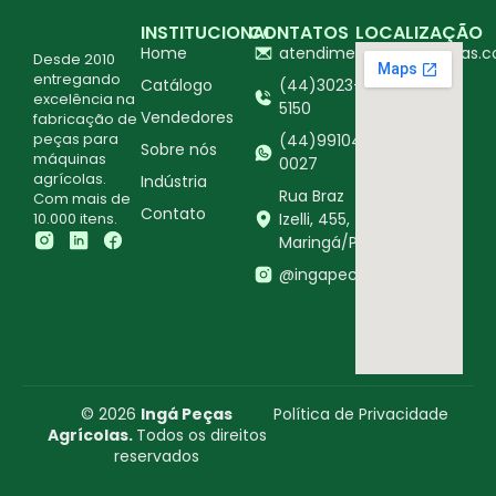
INSTITUCIONAL
CONTATOS
LOCALIZAÇÃO
Home
atendimento@ingapecas.c
Desde 2010
entregando
Catálogo
(44)3023-
excelência na
5150
Vendedores
fabricação de
peças para
(44)99104-
Sobre nós
máquinas
0027
agrícolas.
Indústria
Rua Braz
Com mais de
Contato
10.000 itens.
Izelli, 455,
Maringá/PR
@ingapecasagricolas
© 2026
Ingá Peças
Política de Privacidade
Agrícolas.
Todos os direitos
reservados