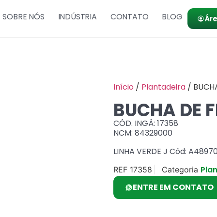
SOBRE NÓS
INDÚSTRIA
CONTATO
BLOG
Áre
Início
/
Plantadeira
/ BUCH
BUCHA DE 
CÓD. INGÁ: 17358
NCM: 84329000
LINHA VERDE J Cód: A4897
Pla
REF
17358
Categoria
ENTRE EM CONTATO