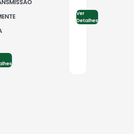
ANSMISSAO
Ver
MENTE
Detalhes
A
alhes