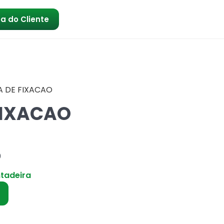
a do Cliente
A DE FIXACAO
FIXACAO
0
ntadeira