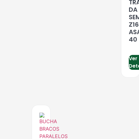
TR
DA
SE
Z16
AS
40
Ver
Det