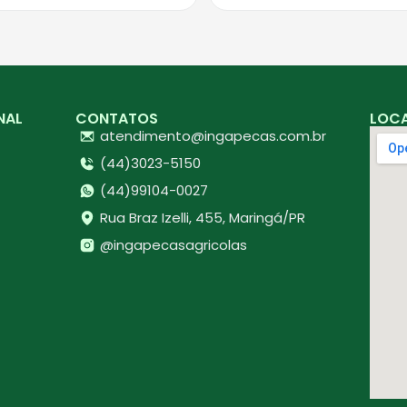
NAL
CONTATOS
LOC
atendimento@ingapecas.com.br
(44)3023-5150
(44)99104-0027
Rua Braz Izelli, 455, Maringá/PR
@ingapecasagricolas