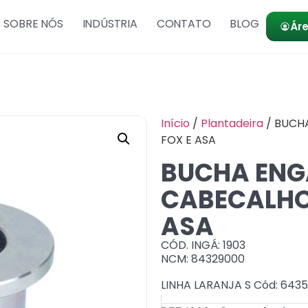
SOBRE NÓS
INDÚSTRIA
CONTATO
BLOG
Áre
Início
/
Plantadeira
/ BUCHA
FOX E ASA
BUCHA ENGA
CABECALHO
ASA
CÓD. INGÁ: 1903
NCM: 84329000
LINHA LARANJA S Cód: 643