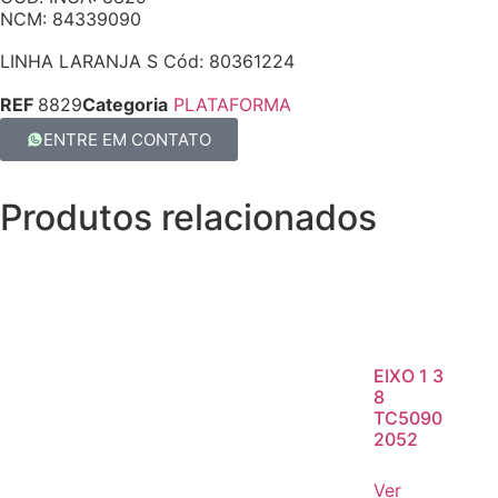
NCM: 84339090
LINHA LARANJA S Cód: 80361224
REF
8829
Categoria
PLATAFORMA
ENTRE EM CONTATO
Produtos relacionados
EIXO 1 3
8
TC5090
2052
Ver