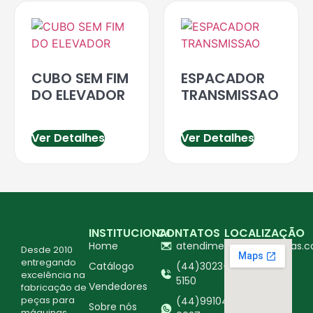
CUBO SEM FIM
ESPACADOR
DO ELEVADOR
TRANSMISSAO
Ver Detalhes
Ver Detalhes
INSTITUCIONAL
CONTATOS
LOCALIZAÇÃO
Home
atendimento@ingapecas.c
Desde 2010
entregando
Catálogo
(44)3023-
excelência na
5150
Vendedores
fabricação de
peças para
(44)99104-
Sobre nós
máquinas