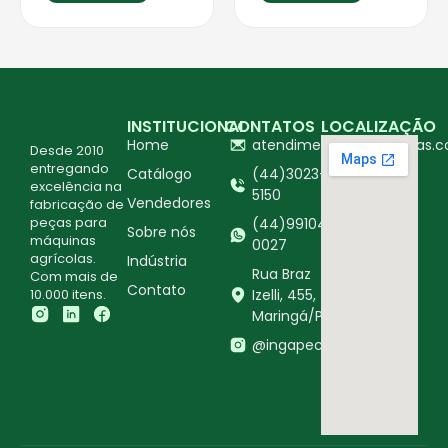
INSTITUCIONAL
CONTATOS
LOCALIZAÇÃO
Home
atendimento@ingapecas.c
Desde 2010
entregando
Catálogo
(44)3023-
excelência na
5150
Vendedores
fabricação de
peças para
(44)99104-
Sobre nós
máquinas
0027
agrícolas.
Indústria
Rua Braz
Com mais de
Contato
10.000 itens.
Izelli, 455,
Maringá/PR
@ingapecasagricolas