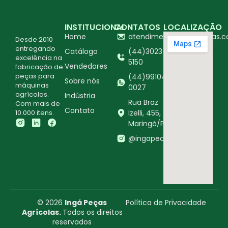
INSTITUCIONAL
CONTATOS
LOCALIZAÇÃO
Home
atendimento@ingapecas.c
Desde 2010
entregando
Catálogo
(44)3023-
excelência na
5150
Vendedores
fabricação de
peças para
(44)99104-
Sobre nós
máquinas
0027
agrícolas.
Indústria
Rua Braz
Com mais de
Contato
10.000 itens.
Izelli, 455,
Maringá/PR
@ingapecasagricolas
© 2026
Ingá Peças
Política de Privacidade
Agrícolas.
Todos os direitos
reservados