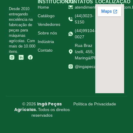
INSTITUCIONAL
CONTATOS
LOCALIZAÇÃO
Home
atendimento@ingapecas.com.
Desde 2010
entregando
Catálogo
(44)3023-
excelência na
5150
Vendedores
fabricação de
peças para
(44)99104-
Sobre nós
máquinas
0027
agrícolas. Com
Indústria
Rua Braz
mais de 10.000
Contato
itens.
Izelli, 455,
Maringá/PR
@ingapecasagricolas
Ingá Peças
© 2026
Política de Privacidade
Agrícolas.
Todos os direitos
reservados