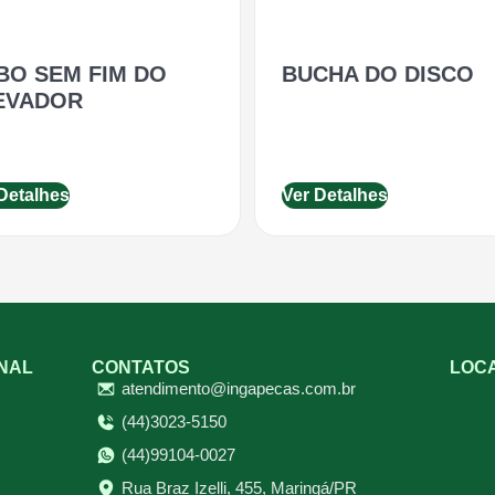
BO SEM FIM DO
BUCHA DO DISCO
EVADOR
Detalhes
Ver Detalhes
ONAL
CONTATOS
LOC
atendimento@ingapecas.com.br
(44)3023-5150
(44)99104-0027
Rua Braz Izelli, 455, Maringá/PR