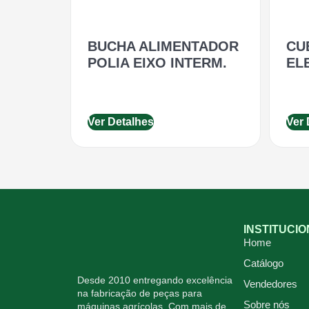
BUCHA ALIMENTADOR
CU
POLIA EIXO INTERM.
EL
Ver Detalhes
Ver 
INSTITUCI
Home
Catálogo
Desde 2010 entregando excelência
Vendedores
na fabricação de peças para
Sobre nós
máquinas agrícolas. Com mais de