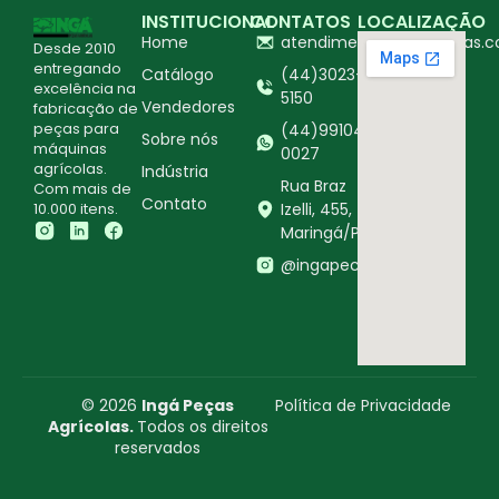
INSTITUCIONAL
CONTATOS
LOCALIZAÇÃO
Home
atendimento@ingapecas.c
Desde 2010
entregando
Catálogo
(44)3023-
excelência na
5150
Vendedores
fabricação de
peças para
(44)99104-
Sobre nós
máquinas
0027
agrícolas.
Indústria
Rua Braz
Com mais de
Contato
10.000 itens.
Izelli, 455,
Maringá/PR
@ingapecasagricolas
© 2026
Ingá Peças
Política de Privacidade
Agrícolas.
Todos os direitos
reservados