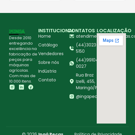
INSTITUCIONAL
CONTATOS
LOCALIZAÇÃO
Home
atendimento@ingapecas.c
Desde 2010
entregando
Catálogo
(44)3023-
excelência na
5150
Vendedores
fabricação de
peças para
(44)99104-
Sobre nós
máquinas
0027
agrícolas.
Indústria
Rua Braz
Com mais de
Contato
10.000 itens.
Izelli, 455,
Maringá/PR
@ingapecasagricolas
© 2026
Ingá Peças
Política de Privacidade