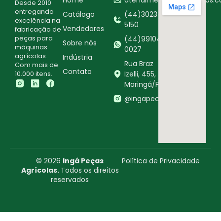
Desde 2010
entregando
Catálogo
(44)3023-
excelência na
5150
Vendedores
fabricação de
peças para
(44)99104-
Sobre nós
máquinas
0027
agrícolas.
Indústria
Rua Braz
Com mais de
Contato
10.000 itens.
Izelli, 455,
Maringá/PR
@ingapecasagricolas
© 2026
Ingá Peças
Política de Privacidade
Agrícolas.
Todos os direitos
reservados