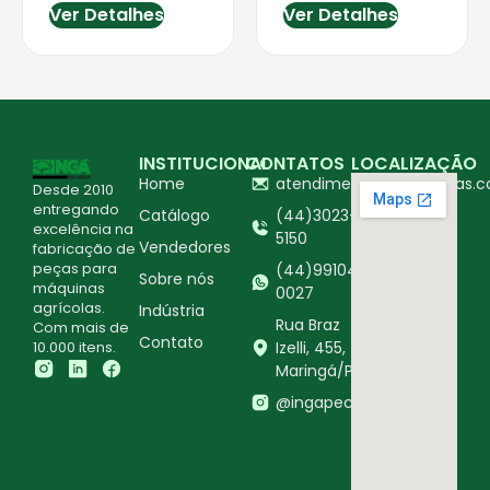
Ver Detalhes
Ver Detalhes
INSTITUCIONAL
CONTATOS
LOCALIZAÇÃO
Home
atendimento@ingapecas.c
Desde 2010
entregando
Catálogo
(44)3023-
excelência na
5150
Vendedores
fabricação de
peças para
(44)99104-
Sobre nós
máquinas
0027
agrícolas.
Indústria
Rua Braz
Com mais de
Contato
10.000 itens.
Izelli, 455,
Maringá/PR
@ingapecasagricolas