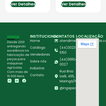
Ver Detalhes
Ver Detalhes
INSTITUCIONAL
CONTATOS
LOCALIZAÇÃO
Home
atendimento@ingapecas.c
Desde 2010
entregando
Catálogo
(44)3023-
excelência na
5150
Vendedores
fabricação de
peças para
(44)99104-
Sobre nós
máquinas
0027
agrícolas.
Indústria
Rua Braz
Com mais de
Contato
10.000 itens.
Izelli, 455,
Maringá/PR
@ingapecasagricolas