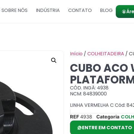
SOBRE NÓS
INDÚSTRIA
CONTATO
BLOG
Áre
Início
/
COLHEITADEIRA
/ C
CUBO ACO 
PLATAFOR
CÓD. INGÁ: 4938
NCM: 84839000
LINHA VERMELHA C Cód: 84
COLH
REF
4938
Categoria
ENTRE EM CONTATO