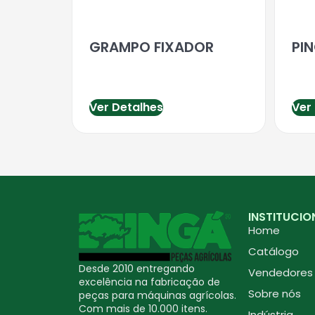
GRAMPO FIXADOR
PI
Ver Detalhes
Ver
INSTITUCIO
Home
Catálogo
Desde 2010 entregando
Vendedores
excelência na fabricação de
Sobre nós
peças para máquinas agrícolas.
Com mais de 10.000 itens.
Indústria