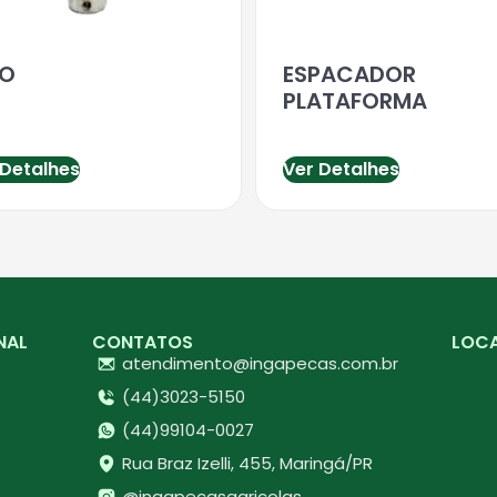
NO
ESPACADOR
PLATAFORMA
 Detalhes
Ver Detalhes
NAL
CONTATOS
LOC
atendimento@ingapecas.com.br
(44)3023-5150
(44)99104-0027
Rua Braz Izelli, 455, Maringá/PR
@ingapecasagricolas