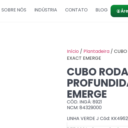
SOBRE NÓS
INDÚSTRIA
CONTATO
BLOG
Áre
Início
/
Plantadeira
/ CUBO
EXACT EMERGE
CUBO RODA
PROFUNDID
EMERGE
CÓD. INGÁ: 8921
NCM: 84329000
LINHA VERDE J Cód: KK496