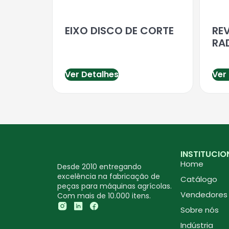
EIXO DISCO DE CORTE
RE
RA
Ver Detalhes
Ver
INSTITUCIO
Home
Desde 2010 entregando
excelência na fabricação de
Catálogo
peças para máquinas agrícolas.
Vendedores
Com mais de 10.000 itens.
Sobre nós
Indústria