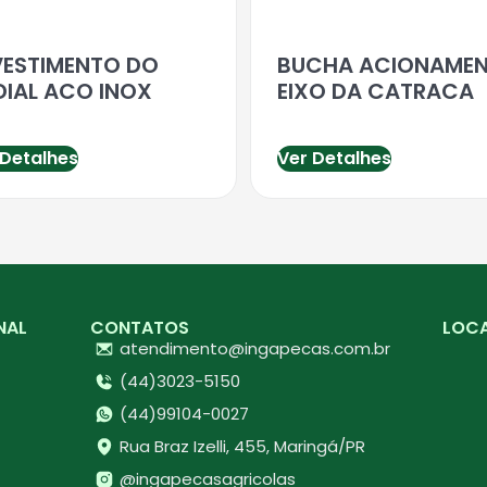
VESTIMENTO DO
BUCHA ACIONAME
DIAL ACO INOX
EIXO DA CATRACA
 Detalhes
Ver Detalhes
NAL
CONTATOS
LOC
atendimento@ingapecas.com.br
(44)3023-5150
(44)99104-0027
Rua Braz Izelli, 455, Maringá/PR
@ingapecasagricolas