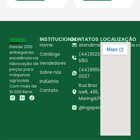
INSTITUCIONAL
CONTATOS
LOCALIZAÇÃO
Home
atendimento@ingapecas.c
Desde 2010
entregando
Catálogo
(44)3023-
excelência na
5150
Vendedores
fabricação de
peças para
(44)99104-
Sobre nós
máquinas
0027
agrícolas.
Indústria
Rua Braz
Com mais de
Contato
10.000 itens.
Izelli, 455,
Maringá/PR
@ingapecasagricolas