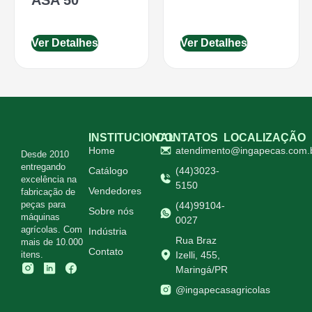
Ver Detalhes
Ver Detalhes
INSTITUCIONAL
CONTATOS
LOCALIZAÇÃO
Home
atendimento@ingapecas.com.
Desde 2010
entregando
Catálogo
(44)3023-
excelência na
5150
Vendedores
fabricação de
peças para
(44)99104-
Sobre nós
máquinas
0027
agrícolas. Com
Indústria
Rua Braz
mais de 10.000
Contato
itens.
Izelli, 455,
Maringá/PR
@ingapecasagricolas