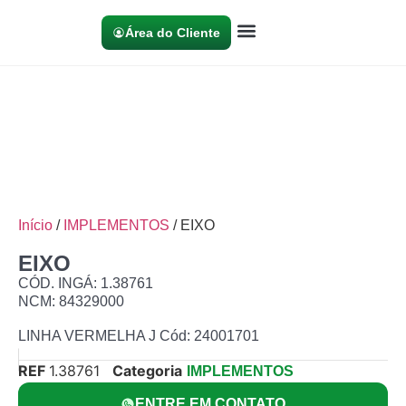
Área do Cliente
Início
/
IMPLEMENTOS
/ EIXO
EIXO
CÓD. INGÁ: 1.38761
NCM: 84329000
LINHA VERMELHA J Cód: 24001701
REF
1.38761
Categoria
IMPLEMENTOS
ENTRE EM CONTATO