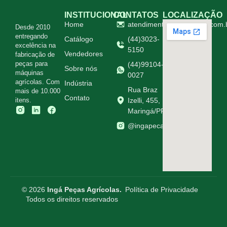
INSTITUCIONAL
CONTATOS
LOCALIZAÇÃO
Home
atendimento@ingapecas.com.
Desde 2010
entregando
Catálogo
(44)3023-
excelência na
5150
Vendedores
fabricação de
peças para
(44)99104-
Sobre nós
máquinas
0027
agrícolas. Com
Indústria
Rua Braz
mais de 10.000
Contato
itens.
Izelli, 455,
Maringá/PR
@ingapecasagricolas
© 2026
Ingá Peças Agrícolas.
Política de Privacidade
Todos os direitos reservados