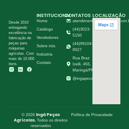
INSTITUCIONAL
CONTATOS
LOCALIZAÇÃO
Home
atendimento@ingapecas.com.
Desde 2010
entregando
Catálogo
(44)3023-
excelência na
5150
Vendedores
fabricação de
peças para
(44)99104-
Sobre nós
máquinas
0027
agrícolas. Com
Indústria
Rua Braz
mais de 10.000
Contato
itens.
Izelli, 455,
Maringá/PR
@ingapecasagricolas
Ingá Peças
© 2026
Política de Privacidade
Agrícolas.
Todos os direitos
reservados