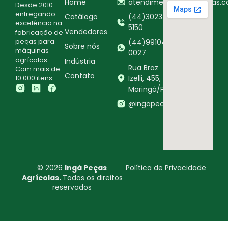
Home
atendimento@ingapecas.c
Desde 2010
entregando
Catálogo
(44)3023-
excelência na
5150
Vendedores
fabricação de
peças para
(44)99104-
Sobre nós
máquinas
0027
agrícolas.
Indústria
Rua Braz
Com mais de
Contato
10.000 itens.
Izelli, 455,
Maringá/PR
@ingapecasagricolas
© 2026
Ingá Peças
Política de Privacidade
Agrícolas.
Todos os direitos
reservados