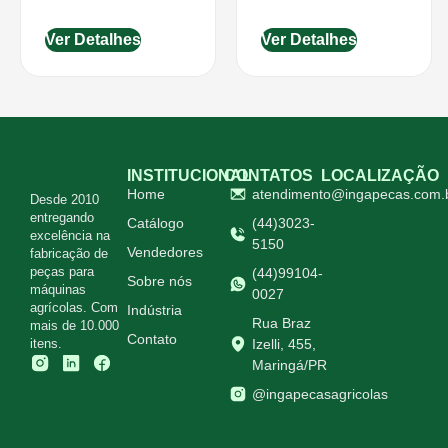
Ver Detalhes
Ver Detalhes
INSTITUCIONAL
CONTATOS
LOCALIZAÇÃO
Home
atendimento@ingapecas.com.
Desde 2010
entregando
Catálogo
(44)3023-
excelência na
5150
Vendedores
fabricação de
peças para
(44)99104-
Sobre nós
máquinas
0027
agrícolas. Com
Indústria
Rua Braz
mais de 10.000
Contato
itens.
Izelli, 455,
Maringá/PR
@ingapecasagricolas