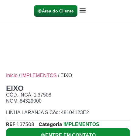
Área do Cliente
Início
/
IMPLEMENTOS
/ EIXO
EIXO
CÓD. INGÁ: 1.37508
NCM: 84329000
LINHA LARANJA S Cód: 48104123E2
REF
1.37508
Categoria
IMPLEMENTOS
ENTRE EM CONTATO