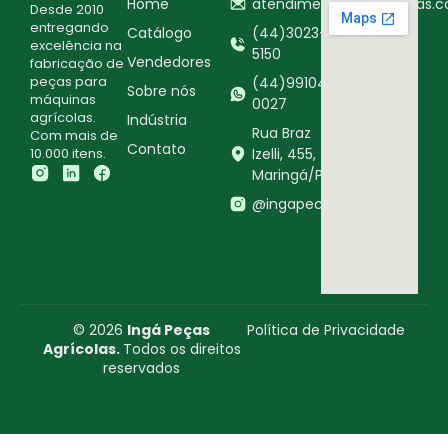
Home
atendimento@ingapecas.c
Desde 2010
entregando
Catálogo
(44)3023-
excelência na
5150
Vendedores
fabricação de
peças para
(44)99104-
Sobre nós
máquinas
0027
agrícolas.
Indústria
Rua Braz
Com mais de
Contato
10.000 itens.
Izelli, 455,
Maringá/PR
@ingapecasagricolas
© 2026
Ingá Peças
Política de Privacidade
Agrícolas.
Todos os direitos
reservados