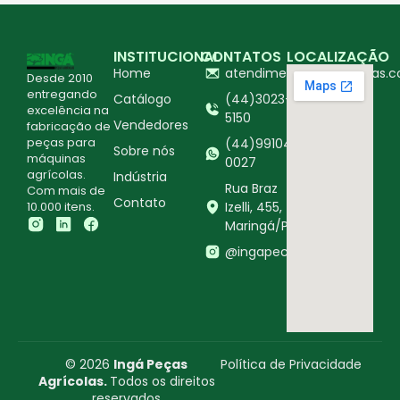
INSTITUCIONAL
CONTATOS
LOCALIZAÇÃO
Home
atendimento@ingapecas.c
Desde 2010
entregando
Catálogo
(44)3023-
excelência na
5150
Vendedores
fabricação de
peças para
(44)99104-
Sobre nós
máquinas
0027
agrícolas.
Indústria
Rua Braz
Com mais de
Contato
10.000 itens.
Izelli, 455,
Maringá/PR
@ingapecasagricolas
© 2026
Ingá Peças
Política de Privacidade
Agrícolas.
Todos os direitos
reservados