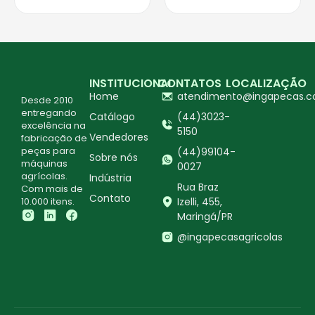
INSTITUCIONAL
CONTATOS
LOCALIZAÇÃO
Home
atendimento@ingapecas.c
Desde 2010
entregando
Catálogo
(44)3023-
excelência na
5150
Vendedores
fabricação de
peças para
(44)99104-
Sobre nós
máquinas
0027
agrícolas.
Indústria
Rua Braz
Com mais de
Contato
10.000 itens.
Izelli, 455,
Maringá/PR
@ingapecasagricolas