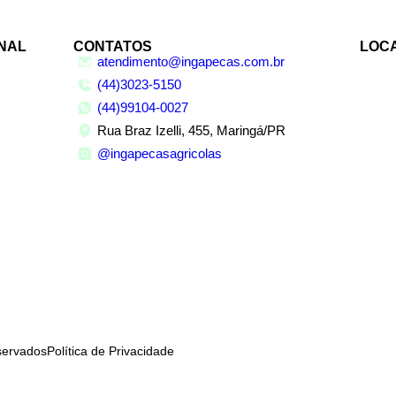
ONAL
CONTATOS
LOC
atendimento@ingapecas.com.br
(44)3023-5150
(44)99104-0027
Rua Braz Izelli, 455, Maringá/PR
@ingapecasagricolas
eservados
Política de Privacidade