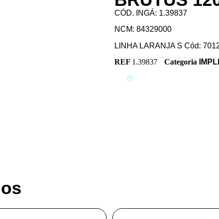
CÓD. INGÁ: 1.39837
NCM: 84329000
LINHA LARANJA S Cód: 701
REF
1.39837
Categoria
IMP
ENTRE EM CONTATO
dos