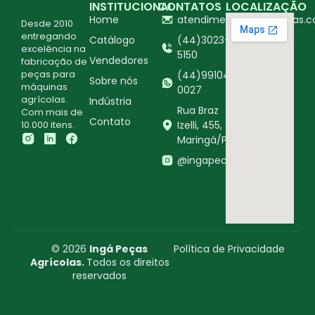
INSTITUCIONAL
CONTATOS
LOCALIZAÇÃO
Home
atendimento@ingapecas.c
Desde 2010
entregando
Catálogo
(44)3023-
excelência na
5150
Vendedores
fabricação de
peças para
(44)99104-
Sobre nós
máquinas
0027
agrícolas.
Indústria
Rua Braz
Com mais de
Contato
10.000 itens.
Izelli, 455,
Maringá/PR
@ingapecasagricolas
© 2026
Ingá Peças
Política de Privacidade
Agrícolas.
Todos os direitos
reservados