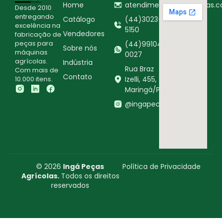
Home
atendimento@ingapecas.c
Desde 2010
entregando
Catálogo
(44)3023-
excelência na
5150
Vendedores
fabricação de
peças para
(44)99104-
Sobre nós
máquinas
0027
agrícolas.
Indústria
Rua Braz
Com mais de
Contato
10.000 itens.
Izelli, 455,
Maringá/PR
@ingapecasagricolas
© 2026
Ingá Peças
Política de Privacidade
Agrícolas.
Todos os direitos
reservados