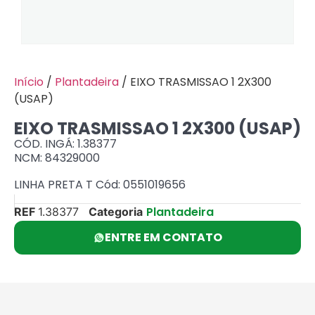
Início
/
Plantadeira
/ EIXO TRASMISSAO 1 2X300
(USAP)
EIXO TRASMISSAO 1 2X300 (USAP)
CÓD. INGÁ: 1.38377
NCM: 84329000
LINHA PRETA T Cód: 0551019656
Plantadeira
REF
1.38377
Categoria
ENTRE EM CONTATO