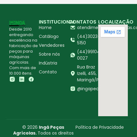
INSTITUCIONAL
CONTATOS
LOCALIZAÇÃO
Home
atendimento@ingapecas.c
Desde 2010
entregando
Catálogo
(44)3023-
excelência na
5150
Vendedores
fabricação de
peças para
(44)99104-
Sobre nós
máquinas
0027
agrícolas.
Indústria
Rua Braz
Com mais de
Contato
10.000 itens.
Izelli, 455,
Maringá/PR
@ingapecasagricolas
© 2026
Ingá Peças
Política de Privacidade
Agrícolas.
Todos os direitos