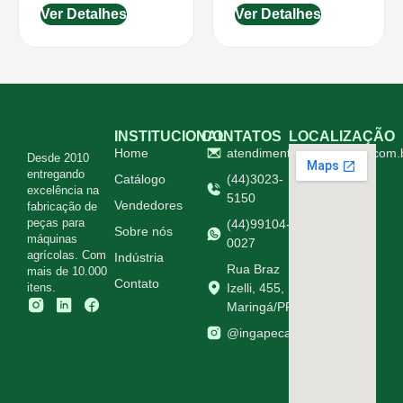
Ver Detalhes
Ver Detalhes
INSTITUCIONAL
CONTATOS
LOCALIZAÇÃO
Home
atendimento@ingapecas.com.
Desde 2010
entregando
Catálogo
(44)3023-
excelência na
5150
Vendedores
fabricação de
peças para
(44)99104-
Sobre nós
máquinas
0027
agrícolas. Com
Indústria
Rua Braz
mais de 10.000
Contato
itens.
Izelli, 455,
Maringá/PR
@ingapecasagricolas