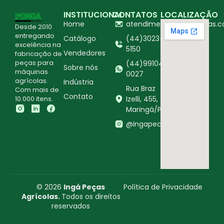
INSTITUCIONAL
CONTATOS
LOCALIZAÇÃO
Home
atendimento@ingapecas.c
Desde 2010
entregando
Catálogo
(44)3023-
excelência na
5150
Vendedores
fabricação de
peças para
(44)99104-
Sobre nós
máquinas
0027
agrícolas.
Indústria
Rua Braz
Com mais de
Contato
10.000 itens.
Izelli, 455,
Maringá/PR
@ingapecasagricolas
© 2026
Ingá Peças
Política de Privacidade
Agrícolas.
Todos os direitos
reservados